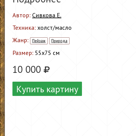
Автор:
Сивкова Е.
Техника:
холст/масло
Жанр:
Пейзаж
Природа
Размер:
55x75 см
10 000
Купить картину