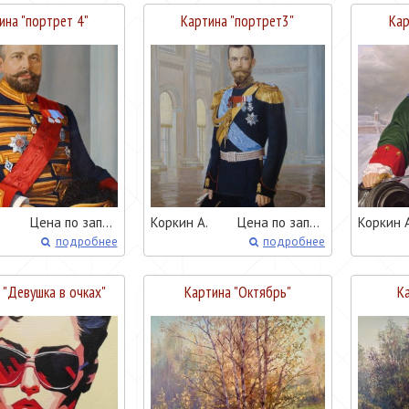
ина "
портрет 4
"
Картина "
портрет3
"
Кар
Цена по запросу
Коркин А.
Цена по запросу
Коркин А
подробнее
подробнее
 "
Девушка в очках
"
Картина "
Октябрь
"
Ка