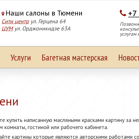
Наши салоны в Тюмени
+7
Сити центр
ул. Герцена 64
Позвонит
ЦУМ
ул. Орджоникидзе 63А
консуль
услугам 
Услуги
Багетная мастерская
Новос
мени
ете купить написанную масляными красками картину за н
 комнаты, гостиной или рабочего кабинета.
айте картины которые являются авторскими работами с