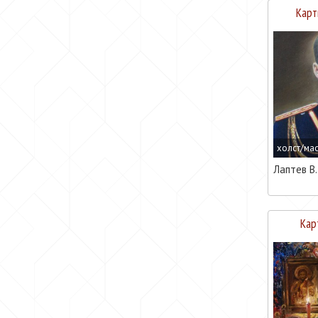
Карт
холст/ма
Лаптев В.
Кар