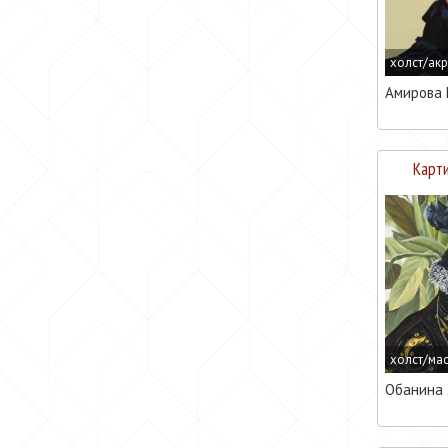
холст/ак
Амирова 
Карти
холст/ма
Обанина 