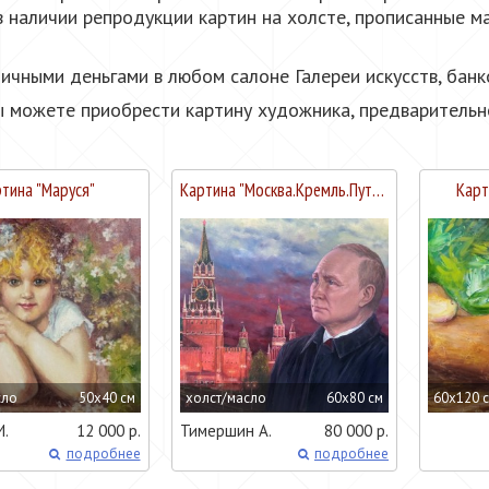
 наличии репродукции картин на холсте, прописанные м
чными деньгами в любом салоне Галереи искусств, банко
ы можете приобрести картину художника, предварительн
тина "
Маруся
"
Картина "
Москва.Кремль.Путин В.В
"
Карт
сло
50x40 см
холст/масло
60x80 см
60x120 
И.
12 000 р.
Тимершин А.
80 000 р.
подробнее
подробнее