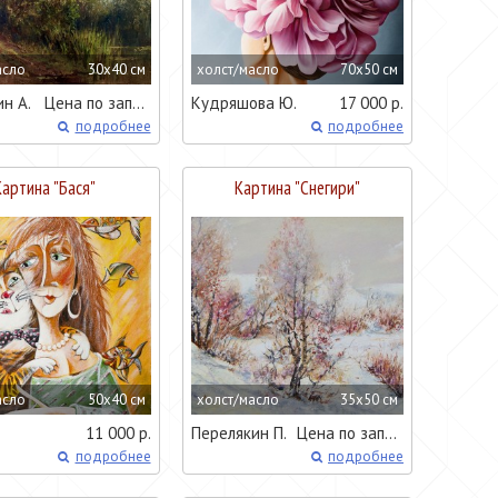
асло
30x40 см
холст/масло
70x50 см
н А.
Цена по запросу
Кудряшова Ю.
17 000 р.
подробнее
подробнее
Картина "
Бася
"
Картина "
Снегири
"
асло
50x40 см
холст/масло
35x50 см
11 000 р.
Перелякин П.
Цена по запросу
подробнее
подробнее