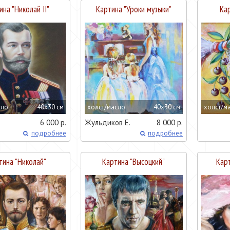
ина "
Николай II
"
Картина "
Уроки музыки
"
Кар
сло
40x30 см
холст/масло
40x30 см
холст/м
6 000 р.
Жульдиков Е.
8 000 р.
подробнее
подробнее
тина "
Николай
"
Картина "
Высоцкий
"
Карт