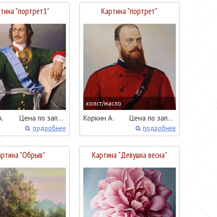
тина "
портрет1
"
Картина "
портрет
"
холст/масло
.
Цена по запросу
Коркин А.
Цена по запросу
подробнее
подробнее
ртина "
Обрыв
"
Картина "
Девушка весна
"