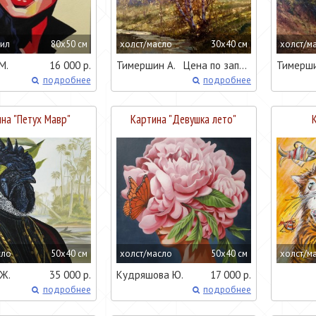
рил
80x50 см
холст/масло
30x40 см
холст/м
М.
16 000 р.
Тимершин А.
Цена по запросу
Тимерши
подробнее
подробнее
на "
Петух Мавр
"
Картина "
Девушка лето
"
сло
50x40 см
холст/масло
50x40 см
холст/м
Ж.
35 000 р.
Кудряшова Ю.
17 000 р.
подробнее
подробнее