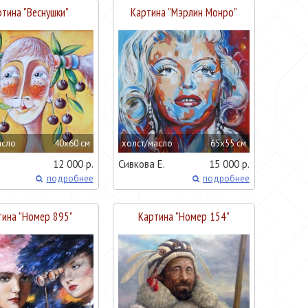
тина "
Веснушки
"
Картина "
Мэрлин Монро
"
асло
40x60 см
холст/масло
65x55 см
12 000 р.
Сивкова Е.
15 000 р.
подробнее
подробнее
ина "
Номер 895
"
Картина "
Номер 154
"