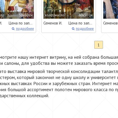
сло
50x60 см
холст/масло
60x50 см
И.
Цена по запросу
Семенов И.
Цена по запросу
Семенов
подробнее
подробнее
1
смотрите нашу интернет витрину, на ней собрана больша
и салоны, для удобства вы можете заказать время прос
- это выставка мировой творческой консолидации талант
стером, который закончил не одну школу и университет 
ных выставках России и зарубежных стран. Интернет ма
ия большой ассортимент полотен мирового класса по 
дарственных коллекций.