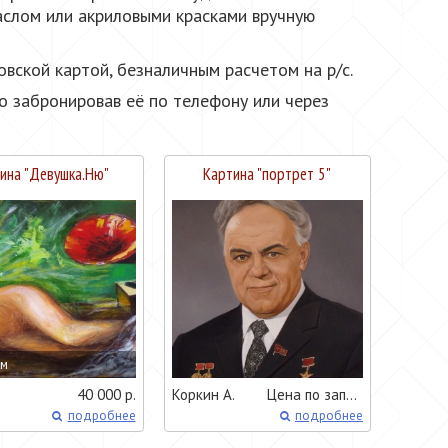
аслом или акриловыми красками вручную
вской картой, безналичным расчетом на р/с.
о забронировав её по телефону или через
ина "
Девушка.Ню
"
Картина "
портрет 5
"
см
40 000 р.
Коркин А.
Цена по запросу
подробнее
подробнее