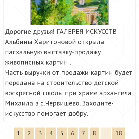
Дорогие друзья! ГАЛЕРЕЯ ИСКУССТВ
Альбины Харитоновой открыла
пасхальную
выставку-продажу
живописных картин .
Часть выручки от продажи картин будет
передана на строительство детской
воскресной школы при храме архангела
Михаила в с.Червишево. Заходите-
искусство помогает добру.
1
2
3
4
5
6
7
8
...
18