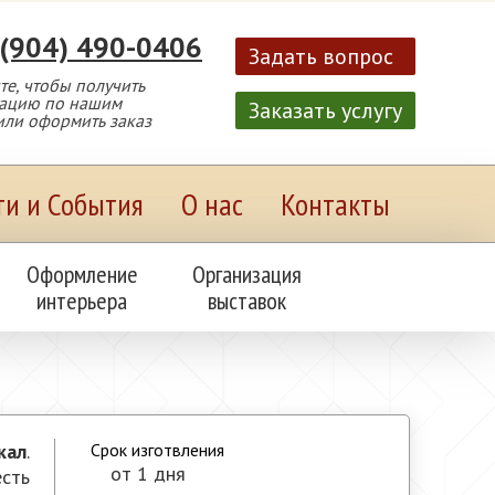
 (904) 490-0406
Задать вопрос
е, чтобы получить
тацию по нашим
Заказать услугу
или оформить заказ
ти и События
О нас
Контакты
Оформление
Организация
интерьера
выставок
кал
.
Срок изготвления
от 1 дня
есть