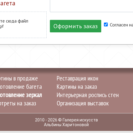
агета
те сюда файл
Согласен н
Оформить заказ
gif
ртины в продаже
Реставрация икон
отовление багета
Картины на заказ
отовление зеркал
Интерьерная роспись стен
треты на заказ
Организация выставок
2010 - 2026 © Галерея искусств
Альбины Харитоновой