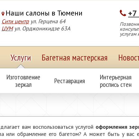
Наши салоны в Тюмени
+7
Сити центр
ул. Герцена 64
Позвонит
ЦУМ
ул. Орджоникидзе 63А
консуль
услугам 
Услуги
Багетная мастерская
Новос
Изготовление
Интерьерная
Реставрация
зеркал
роспись стен
едлагает вам воспользоваться услугой
оформления зер
ала или обрамление его багетом? А может быть у вас 