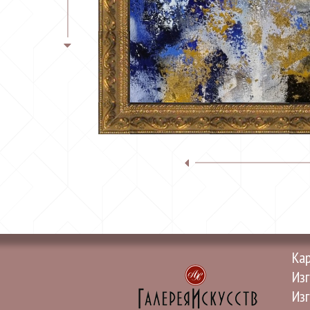
Ка
Изг
Изг