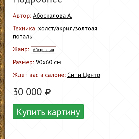
Автор:
Абоскалова А.
Техника:
холст/акрил/золтоая
поталь
Жанр:
Абстракция
Размер:
90x60 см
Ждет вас в салоне:
Сити Центр
30 000
Купить картину