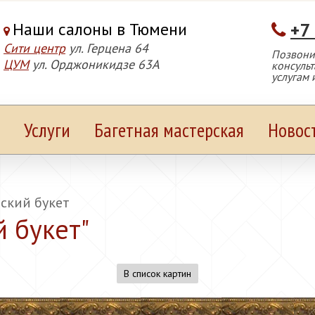
Наши салоны в Тюмени
+7
Сити центр
ул. Герцена 64
Позвонит
ЦУМ
ул. Орджоникидзе 63А
консуль
услугам 
Услуги
Багетная мастерская
Новос
ский букет
 букет
"
В список картин