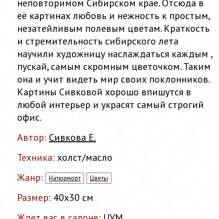
неповторимом Сибирском крае. Отсюда в
её картинах любовь и нежность к простым,
незатейливым полевым цветам. Краткость
и стремительность сибирского лета
научили художницу наслаждаться каждым ,
пускай, самым скромным цветочком. Таким
она и учит видеть мир своих поклонников.
Картины Сивковой хорошо впишутся в
любой интерьер и украсят самый строгий
офис.
Автор:
Сивкова Е.
Техника:
холст/масло
Жанр:
Натюрморт
Цветы
Размер:
40x30 см
Ждет вас в салоне:
ЦУМ