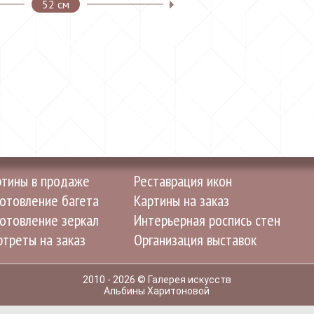
52 см
ртины в продаже
Реставрация икон
отовление багета
Картины на заказ
отовление зеркал
Интерьерная роспись стен
треты на заказ
Организация выставок
2010 - 2026 © Галерея искусств
Альбины Харитоновой