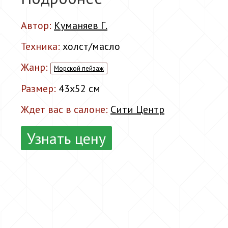
Автор:
Куманяев Г.
Техника:
холст/масло
Жанр:
Морской пейзаж
Размер:
43x52 см
Ждет вас в салоне:
Сити Центр
Узнать цену