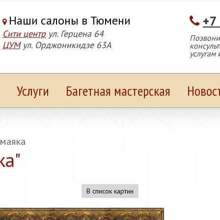
Наши салоны в Тюмени
+7
Сити центр
ул. Герцена 64
Позвонит
ЦУМ
ул. Орджоникидзе 63А
консуль
услугам 
Услуги
Багетная мастерская
Новос
 маяка
ка
"
В список картин