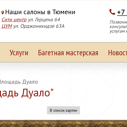
Наши салоны в Тюмени
+7
Сити центр
ул. Герцена 64
Позвонит
ЦУМ
ул. Орджоникидзе 63А
консуль
услугам 
Услуги
Багетная мастерская
Новос
Площадь Дуало
щадь Дуало
"
В список картин