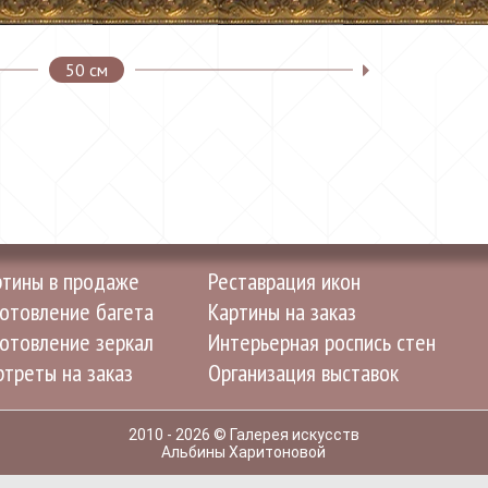
50 см
ртины в продаже
Реставрация икон
отовление багета
Картины на заказ
отовление зеркал
Интерьерная роспись стен
треты на заказ
Организация выставок
2010 - 2026 © Галерея искусств
Альбины Харитоновой