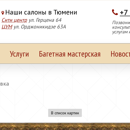
Наши салоны в Тюмени
+7
Сити центр
ул. Герцена 64
Позвонит
ЦУМ
ул. Орджоникидзе 63А
консуль
услугам 
Услуги
Багетная мастерская
Новос
вка
В список картин