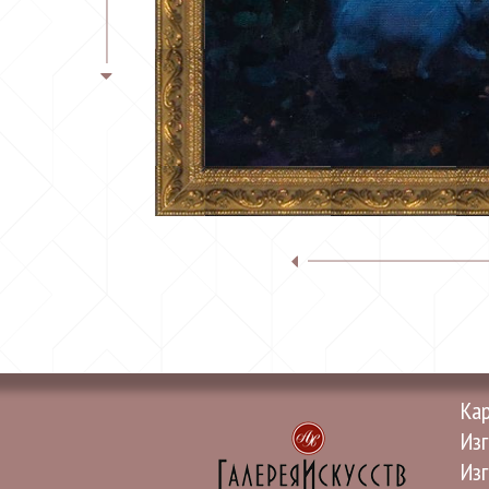
Ка
Изг
Изг