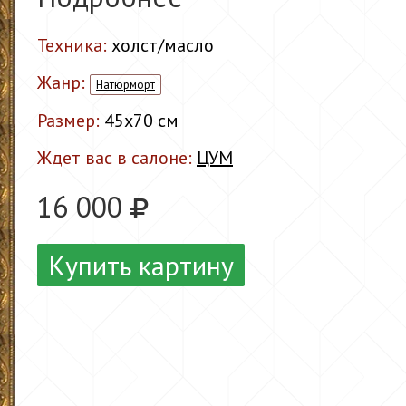
Техника:
холст/масло
Жанр:
Натюрморт
Размер:
45x70 см
Ждет вас в салоне:
ЦУМ
16 000
Купить картину