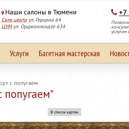
Наши салоны в Тюмени
+7
Сити центр
ул. Герцена 64
Позвонит
ЦУМ
ул. Орджоникидзе 63А
консуль
услугам 
Услуги
Багетная мастерская
Новос
рт с попугаем
с попугаем
"
В список картин