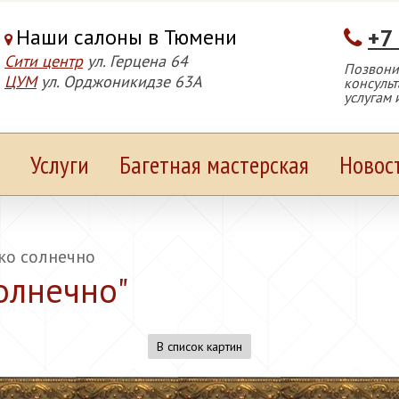
Наши салоны в Тюмени
+7
Сити центр
ул. Герцена 64
Позвонит
ЦУМ
ул. Орджоникидзе 63А
консуль
услугам 
Услуги
Багетная мастерская
Новос
о солнечно
олнечно
"
В список картин