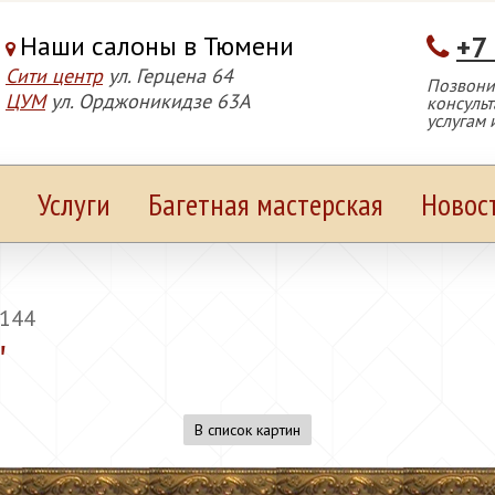
Наши салоны в Тюмени
+7
Сити центр
ул. Герцена 64
Позвонит
ЦУМ
ул. Орджоникидзе 63А
консуль
услугам 
Услуги
Багетная мастерская
Новос
144
"
В список картин