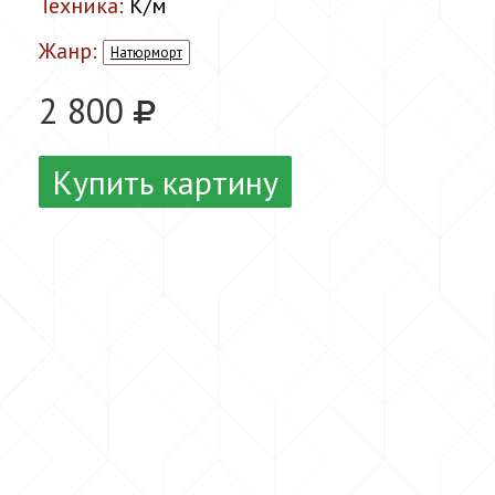
Техника:
К/м
Жанр:
Натюрморт
2 800
Купить картину