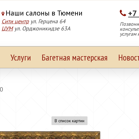
Наши салоны в Тюмени
+7
Сити центр
ул. Герцена 64
Позвонит
ЦУМ
ул. Орджоникидзе 63А
консуль
услугам 
Услуги
Багетная мастерская
Новос
0
В список картин