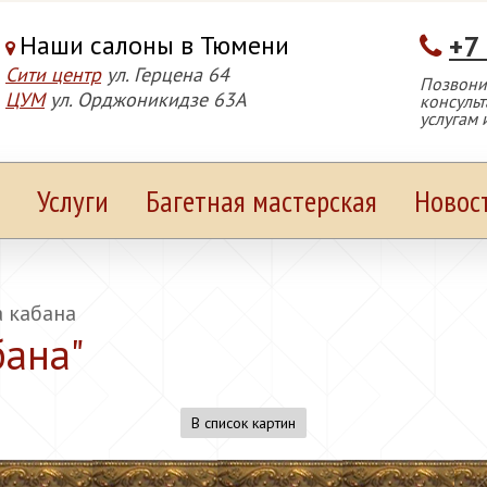
Наши салоны в Тюмени
+7
Сити центр
ул. Герцена 64
Позвонит
ЦУМ
ул. Орджоникидзе 63А
консуль
услугам 
Услуги
Багетная мастерская
Новос
а кабана
бана
"
В список картин