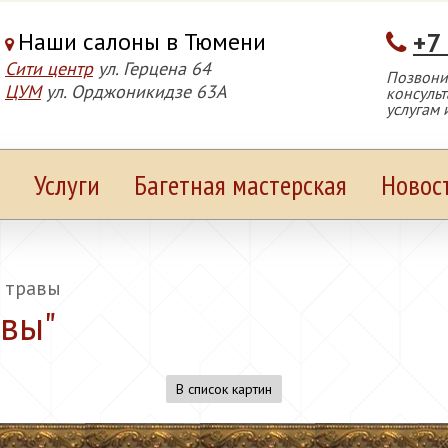
Наши салоны в Тюмени
+7
Сити центр
ул. Герцена 64
Позвонит
ЦУМ
ул. Орджоникидзе 63А
консуль
услугам 
Услуги
Багетная мастерская
Новос
 травы
авы
"
В список картин