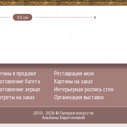
50 см
ртины в продаже
Реставрация икон
отовление багета
Картины на заказ
отовление зеркал
Интерьерная роспись стен
треты на заказ
Организация выставок
2010 - 2026 © Галерея искусств
Альбины Харитоновой