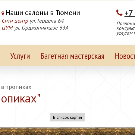
Наши салоны в Тюмени
+7
Сити центр
ул. Герцена 64
Позвонит
ЦУМ
ул. Орджоникидзе 63А
консуль
услугам 
Услуги
Багетная мастерская
Новос
в тропиках
ропиках
"
В список картин