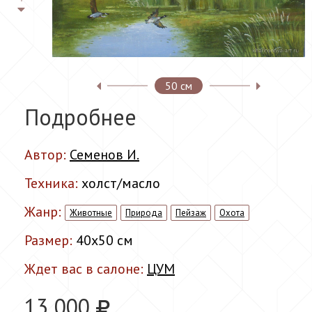
50 см
Подробнее
Автор:
Семенов И.
Техника:
холст/масло
Жанр:
Животные
Природа
Пейзаж
Охота
Размер:
40x50 см
Ждет вас в салоне:
ЦУМ
13 000