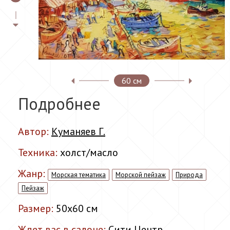
60 см
Подробнее
Автор:
Куманяев Г.
Техника:
холст/масло
Жанр:
Морская тематика
Морской пейзаж
Природа
Пейзаж
Размер:
50x60 см
Ждет вас в салоне:
Сити Центр