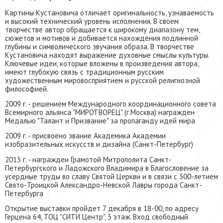
Картины Кустановича отличает оригинальность, узнаваемость
и высокий технический уровень исполнения. В своем
творчестве автор обращается к широкому диапазону тем,
сюжетов и мотивов и добивается нахождения подлинной
глубины и символического звучания образа. В творчестве
Кустановича находят выражение духовные смыслы культуры.
Ключевые идеи, которые вложены в произведения автора,
имеют глубокую связь с традиционным русским
художественным мировосприятием и русской религиозной
философией.
2009 г. - решением Международного координационного совета
Всемирного альянса "МИРОТВОРЕЦ" (г.Москва) награжден
Медалью "Талант и Призвание" за пропаганду идей мира
2009 г. - присвоено звание Академика Академии
изобразительных искусств и дизайна (Санкт-Петербург)
2013 г. - награжден Грамотой Митрополита Санкт-
Петербургского и Ладожского Владимира в Благословение за
усердные труды во славу Святой Церкви и в связи с 300-летием
Свято-Троицкой Александро-Невской Лавры города Санкт-
Петербурга
Открытие выставки пройдет 7 декабря в 18-00, по адресу
Герцена 64, ТОЦ "СИТИ Центр", 3 этаж. Вход свободный